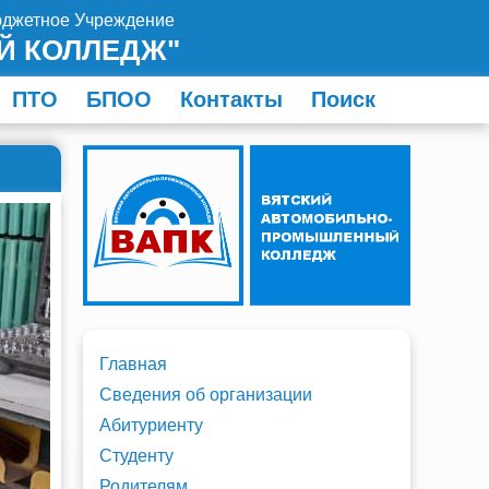
юджетное Учреждение
Й КОЛЛЕДЖ"
ПТО
БПОО
Контакты
Поиск
Главная
Сведения об организации
Абитуриенту
Студенту
Родителям