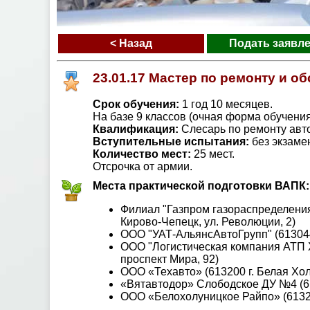
< Назад
Подать заявл
23.01.17 Мастер по ремонту и 
Срок обучения:
1 год 10 месяцев.
На базе 9 классов (очная форма обучения
Квалификация:
Слесарь по ремонту авт
Вступительные испытания:
без экзамен
Количество мест:
25 мест.
Отсрочка от армии.
Места практической подготовки ВАПК:
Филиал "Газпром газораспределения 
Кирово-Чепецк, ул. Революции, 2)
ООО "УАТ-АльянсАвтоГрупп" (613044,
ООО "Логистическая компания АТП Хл
проспект Мира, 92)
ООО «Техавто» (613200 г. Белая Хол
«Вятавтодор» Слободское ДУ №4 (613
ООО «Белохолуницкое Райпо» (61320