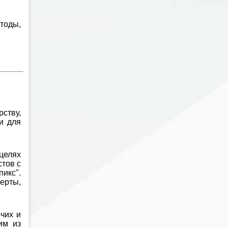
тоды,
ству,
и для
целях
тов с
пикс".
ерты,
чих и
им из