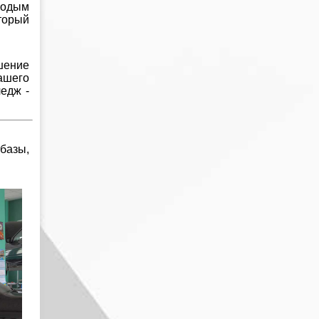
лодым
торый
шение
ашего
едж -
базы,