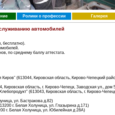
ение
Ролики о профессии
Галерея
обслуживанию автомобилей
, бесплатно).
омобилей.
ов, по среднему баллу аттестата.
Киров" (613044, Кировская область, Кирово-Чепецкий район
 Кировская область, г. Кирово-Чепецк, Заводская ул., дом 5
ебопродукт" (613043, Кировская область, г. Кирово-Чепецк
уница, ул. Бастракова д.82)
200 г. Белая Холуница, ул. Глазырина д.171)
0 г. Белая Холуница, ул. Юбилейная д 28А)