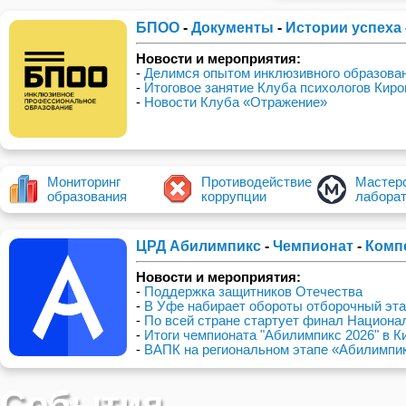
БПОО
-
Документы
-
Истории успеха
Новости и мероприятия:
-
Делимся опытом инклюзивного образова
-
Итоговое занятие Клуба психологов Киро
-
Новости Клуба «Отражение»
Мониторинг
Противодействие
Мастерс
образования
коррупции
лабора
ЦРД Абилимпикс
-
Чемпионат
-
Комп
Новости и мероприятия:
-
Поддержка защитников Отечества
-
В Уфе набирает обороты отборочный эта
компетенции «Столярное дело»
-
По всей стране стартует финал Национа
-
Итоги чемпионата "Абилимпикс 2026" в К
-
ВАПК на региональном этапе «Абилимпи
События