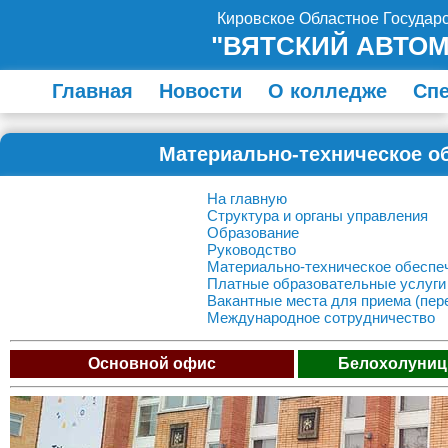
Кировское Областное Госуда
"ВЯТСКИЙ АВТО
Главная
Новости
О колледже
Сп
Материально-техническое о
На главную
Структура и органы управления
Образование
Руководство
Материально-техническое обеспе
Платные образовательные услуги
Вакантные места для приема (пер
Международное сотрудничество
Основной офис
Белохолуниц