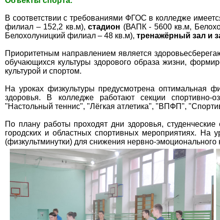
Объекты спорта.
В соответствии с требованиями ФГОС в колледже имеет
филиал – 152,2 кв.м),
стадион
(ВАПК - 5600 кв.м, Белох
Белохолуницкий филиал – 48 кв.м),
тренажёрный зал и з
Приоритетным направлением является здоровьесберега
обучающихся культуры здорового образа жизни, формир
культурой и спортом.
На уроках физкультуры предусмотрена оптимальная фи
здоровья. В колледже работают секции спортивно-озд
"Настольный теннис", "Лёгкая атлетика", "ВПФП", "Спорти
По плану работы проходят дни здоровья, студенческие
городских и областных спортивных мероприятиях. На у
(физкультминутки) для снижения нервно-эмоционального н