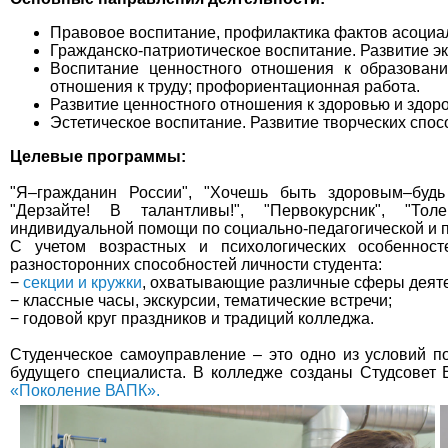
Правовое воспитание, профилактика фактов асоциа
Гражданско-патриотическое воспитание. Развитие эк
Воспитание ценностного отношения к образовани
отношения к труду; профориентационная работа.
Развитие ценностного отношения к здоровью и здор
Эстетическое воспитание. Развитие творческих спо
Целевые программы:
"Я–гражданин России", "Хочешь быть здоровым–будь
"Дерзайте! В талантливы!", "Первокурсник", "Тол
индивидуальной помощи по социально-педагогической и 
С учетом возрастных и психологических особеннос
разносторонних способностей личности студента:
−
секции и кружки
, охватывающие различные сферы деятел
− классные часы, экскурсии, тематические встречи;
− годовой круг праздников и традиций колледжа.
Студенческое самоуправление – это одно из условий п
будущего специалиста. В колледже созданы Студсовет
«Поколение ВАПК».