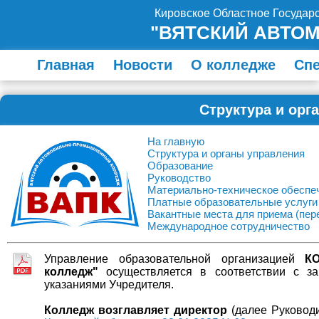
Кировское Областное Госуда
"ВЯТСКИЙ АВТО
Главная
Новости
О колледже
Сп
Структура и орг
На главную
Структура и органы управления
Образование
Руководство
Материально-техническое обеспе
Платные образовательные услуги
Вакантные места для приема (пер
Международное сотрудничество
Управление образовательной организацией
К
колледж"
осуществляется в соответствии с за
указаниями Учредителя.
Колледж возглавляет директор
(далее Руковод