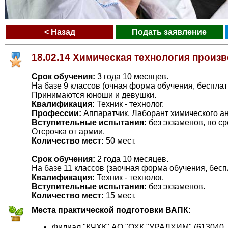
< Назад
Подать заявление
18.02.14 Химическая технология произ
Срок обучения:
3 года 10 месяцев.
На базе 9 классов (очная форма обучения, бесплат
Принимаются юноши и девушки.
Квалификация:
Техник - технолог.
Профессии:
Аппаратчик, Лаборант химического ан
Вступительные испытания:
без экзаменов, по ср
Отсрочка от армии.
Количество мест:
50 мест.
Срок обучения:
2 года 10 месяцев.
На базе 11 классов (заочная форма обучения, бесп
Квалификация:
Техник - технолог.
Вступительные испытания:
без экзаменов.
Количество мест:
15 мест.
Места практической подготовки ВАПК:
Филиал "КЧХК" АО "ОХК "УРАЛХИМ" (613040, К