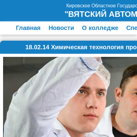
Кировское Областное Госуда
"ВЯТСКИЙ АВТО
Главная
Новости
О колледже
Сп
18.02.14 Химическая технология пр