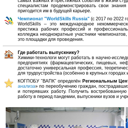
самых важных и престижных событий в жизни сту
специалистам продемонстрировать свои знания
пригодится им в будущей карьере.
Чемпионат "WorldSkills Russia"
(c 2017 по 2022 г
WorldSkills – это международное некоммерчес
престижа рабочих профессий и профессиональ
колледжа неоднократные участники чемпионатов, 
это площадки для проведения.
Где работать выпускнику?
Химики-технологи могут работать в научно-иссле
предприятиях (фармацевтических, пищевых, неф
достаточно универсальная профессия, теоретиче
для трудоустройства (особенно в крупных городах
КОГПОБУ "ВАПК" определён
Региональным Цен
анализа
» по переобучению граждан, пострадавши
и потерявших работу. Получить востребованную
работу в период пандемии, выпускники вузов и уч