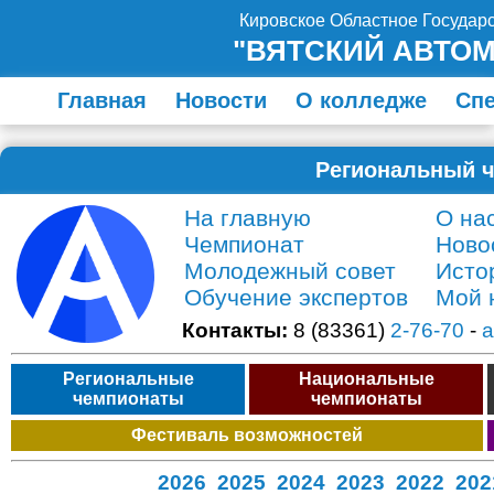
Кировское Областное Госуда
"ВЯТСКИЙ АВТО
Главная
Новости
О колледже
Сп
Региональный ч
На главную
О на
Чемпионат
Ново
Молодежный совет
Исто
Обучение экспертов
Мой 
Контакты:
8 (83361)
2-76-70
-
a
Региональные
Национальные
чемпионаты
чемпионаты
Фестиваль возможностей
2026
2025
2024
2023
2022
202