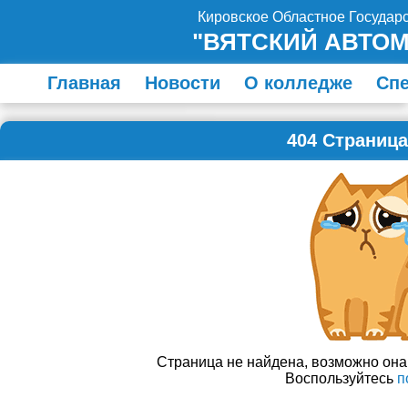
Кировское Областное Госуда
"ВЯТСКИЙ АВТО
Главная
Новости
О колледже
Сп
404 Страница
Страница не найдена, возможно он
Воспользуйтесь
п