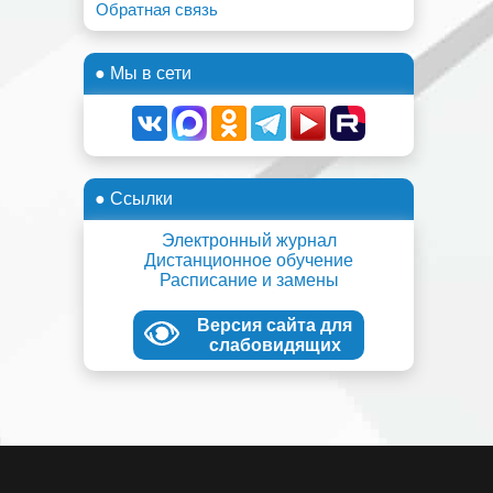
Обратная связь
● Мы в сети
● Ссылки
Электронный журнал
Дистанционное обучение
Расписание и замены
Версия сайта для
слабовидящих