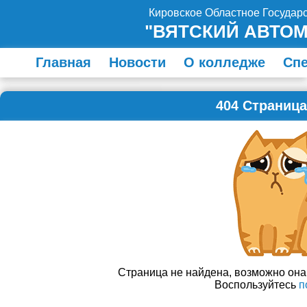
Кировское Областное Госуда
"ВЯТСКИЙ АВТО
Главная
Новости
О колледже
Сп
404 Страница
Страница не найдена, возможно он
Воспользуйтесь
п