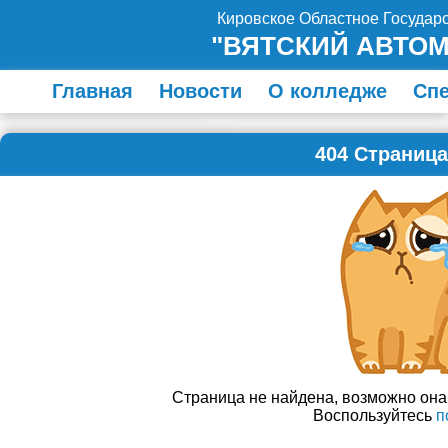
Кировское Областное Госуда
"ВЯТСКИЙ АВТО
Главная
Новости
О колледже
Сп
404 Страница
Страница не найдена, возможно он
Воспользуйтесь
п