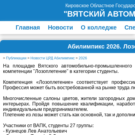
Кировское Областное Госуда
"ВЯТСКИЙ АВТО
Главная
Новости
О колледже
Сп
Абилимпикс 2026. Лоз
>
Публикации
>
Новости ЦРД Абилимпикс
>
2026
На площадке Вятского автомобильно-промышленного к
компетенции "Лозоплетение" в категории студенты.
Компетенция «Лозоплетение» соответствует професси
Профессия может быть востребованной на рынке труда лю
Многочисленные салоны цветов, жители загородных дом
интерьерах. Пройдя повышение квалификации, наработ
индивидуальным предпринимателем.
Плетение из лозы может стать как основной, так и допол
Участники от ВАПК, студенты 27 группы:
- Кузнецов Лев Анатольевич