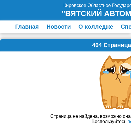
Кировское Областное Госуда
"ВЯТСКИЙ АВТО
Главная
Новости
О колледже
Сп
404 Страница
Страница не найдена, возможно он
Воспользуйтесь
п