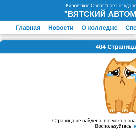
Кировское Областное Госуда
"ВЯТСКИЙ АВТО
Главная
Новости
О колледже
Сп
404 Страница
Страница не найдена, возможно он
Воспользуйтесь
п