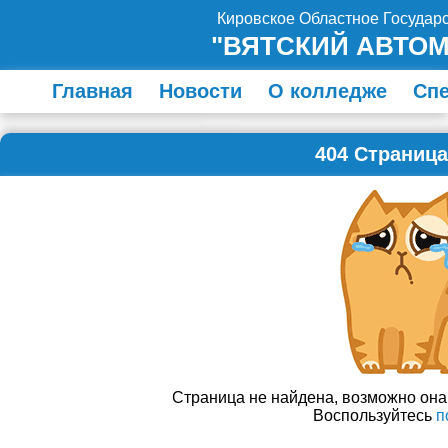
Кировское Областное Госуда
"ВЯТСКИЙ АВТО
Главная
Новости
О колледже
Сп
404 Страница
Страница не найдена, возможно он
Воспользуйтесь
п