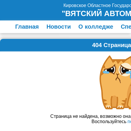
Кировское Областное Госуда
"ВЯТСКИЙ АВТО
Главная
Новости
О колледже
Сп
404 Страница
Страница не найдена, возможно он
Воспользуйтесь
п