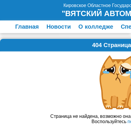
Кировское Областное Госуда
"ВЯТСКИЙ АВТО
Главная
Новости
О колледже
Сп
404 Страница
Страница не найдена, возможно он
Воспользуйтесь
п