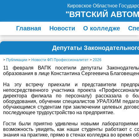
Кировское Областное Госуда
"ВЯТСКИЙ АВТО
Главная
Новости
О колледже
Сп
Депутаты Законодательног
>
Публикации
>
Новости ФП Профессионалитет
>
2026
11 февраля ВАПК посетили депутаты Законодатель
образования в лице Константина Сергеевича Благовещен
На эту встречу приехали и представители предп
непосредственного участника проекта «Профессионал
директора филиала по персоналу) рассказала о бо
оборудования, обучении специалистов УРАЛХИМ педагог
обучающимся студентам при заключении целевых догово
последующее трудоустройство на предприятие.
Гости были приятно удивлены новыми лабораториями
возможность увидеть, как наши студенты работают с
знания на практике, прямо в стенах колледжа во время об