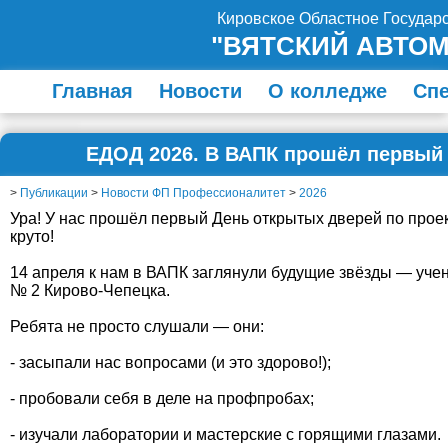
Кировское Областное Госуда
"ВЯТСКИЙ АВТО
Главная
Новости
О колледже
Сп
ЕДОД 2026. В ВАПК прошёл первый 
«Професси
>
Публикации
>
Новости ФП Профессионалитет
>
2026
Ура! У нас прошёл первый День открытых дверей по про
круто!
14 апреля к нам в ВАПК заглянули будущие звёзды — уче
№ 2 Кирово‑Чепецка.
Ребята не просто слушали — они:
- засыпали нас вопросами (и это здорово!);
- пробовали себя в деле на профпробах;
- изучали лаборатории и мастерские с горящими глазами.