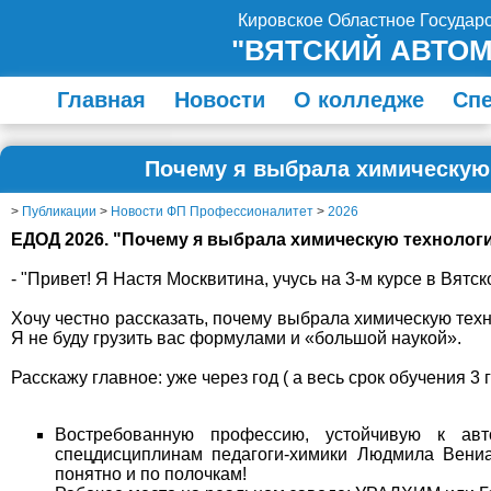
Кировское Областное Госуда
"ВЯТСКИЙ АВТО
Главная
Новости
О колледже
Сп
Почему я выбрала химическую
>
Публикации
>
Новости ФП Профессионалитет
>
2026
ЕДОД 2026. "Почему я выбрала химическую технолог
- "Привет! Я Настя Москвитина, учусь на 3‑м курсе в Вя
Хочу честно рассказать, почему выбрала химическую тех
Я не буду грузить вас формулами и «большой наукой».
Расскажу главное: уже через год ( а весь срок обучения 3 
Востребованную профессию, устойчивую к ав
спецдисциплинам педагоги-химики Людмила Вени
понятно и по полочкам!