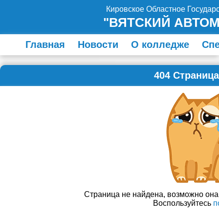
Кировское Областное Госуда
"ВЯТСКИЙ АВТО
Главная
Новости
О колледже
Сп
404 Страница
Страница не найдена, возможно он
Воспользуйтесь
п