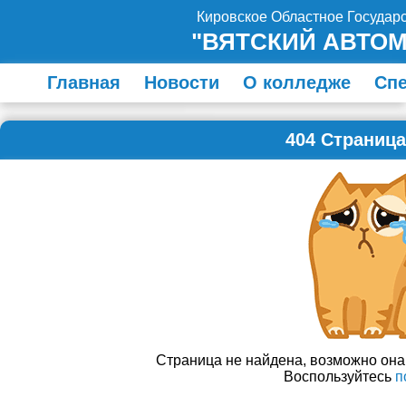
Кировское Областное Госуда
"ВЯТСКИЙ АВТО
Главная
Новости
О колледже
Сп
404 Страница
Страница не найдена, возможно он
Воспользуйтесь
п