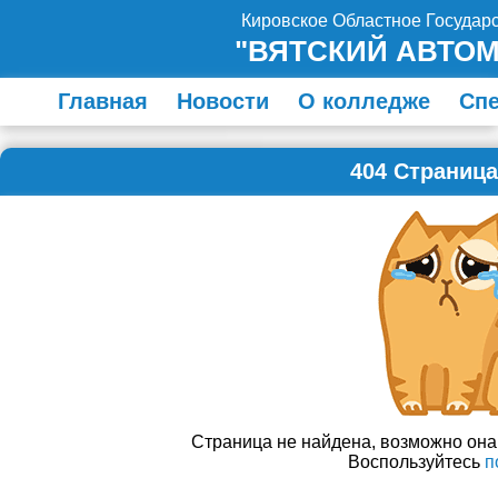
Кировское Областное Госуда
"ВЯТСКИЙ АВТО
Главная
Новости
О колледже
Сп
404 Страница
Страница не найдена, возможно он
Воспользуйтесь
п