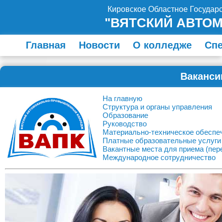
Кировское Областное Госуда
"ВЯТСКИЙ АВТО
Главная
Новости
О колледже
Сп
Ваканси
На главную
Структура и органы управления
Образование
Руководство
Материально-техническое обеспе
Платные образовательные услуги
Вакантные места для приема (пер
Международное сотрудничество